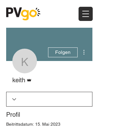
Weitere Optionen
Folgen
keith
Administrator
keith
Profil
Beitrittsdatum: 15. Mai 2023