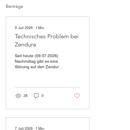
Beiträge
9. Juli 2026
∙
1
Min.
Technisches Problem bei
Zendure
Seit heute (09.07.2026)
Nachmittag gibt es eine
Störung auf den Zendure-
Servern. In der Folge zeigt
die App aktuell bei vielen
Nutzern keine Daten an.
Hier eine Information von
Zendure dazu: Mitteilung
28
0
über eine
Serviceunterbrechung
Sehr geehrte Nutzerinnen
und Nutzer, am 9. Juli
2026 um 15:30 Uhr (MEZ)
haben wir eine Störung
7. Juli 2026
∙
1
Min.